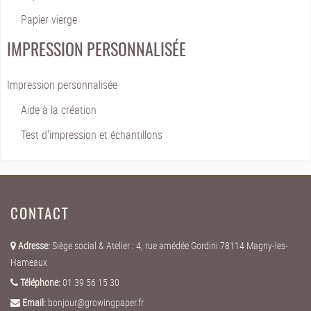
Papier vierge
IMPRESSION PERSONNALISÉE
Impression personnalisée
Aide à la création
Test d'impression et échantillons
CONTACT
Adresse:
Siège social & Atelier : 4, rue amédée Gordini 78114 Magny-les-
Hameaux
Téléphone:
01 39 56 15 30
Email:
bonjour@growingpaper.fr