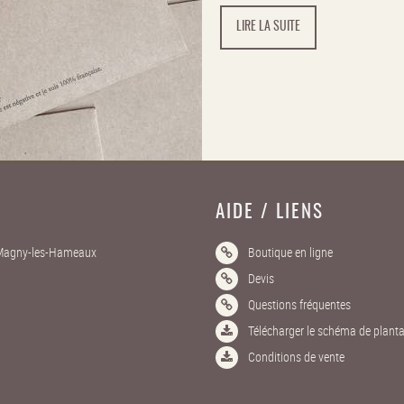
LIRE LA SUITE
AIDE / LIENS
4 Magny-les-Hameaux
Boutique en ligne
Devis
Questions fréquentes
Télécharger le schéma de planta
Conditions de vente