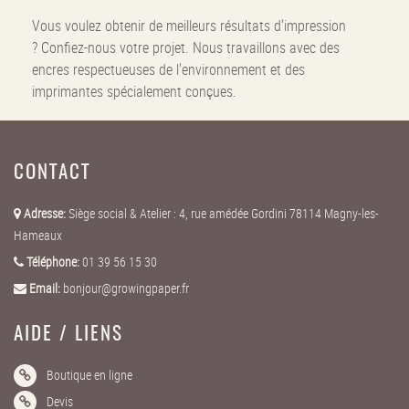
Vous voulez obtenir de meilleurs résultats d'impression
? Confiez-nous votre projet. Nous travaillons avec des
encres respectueuses de l'environnement et des
imprimantes spécialement conçues.
CONTACT
Adresse:
Siège social & Atelier : 4, rue amédée Gordini 78114 Magny-les-
Hameaux
Téléphone:
01 39 56 15 30
Email:
bonjour@growingpaper.fr
AIDE / LIENS
Boutique en ligne
Devis