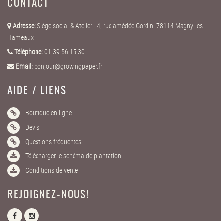
CONTACT
Adresse:
Siège social & Atelier : 4, rue amédée Gordini 78114 Magny-les-
Hameaux
Téléphone:
01 39 56 15 30
Email:
bonjour@growingpaper.fr
AIDE / LIENS
Boutique en ligne
Devis
Questions fréquentes
Télécharger le schéma de plantation
Conditions de vente
REJOIGNEZ-NOUS!