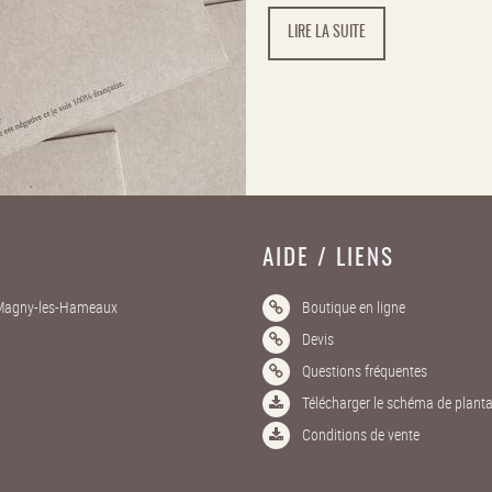
LIRE LA SUITE
AIDE / LIENS
4 Magny-les-Hameaux
Boutique en ligne
Devis
Questions fréquentes
Télécharger le schéma de planta
Conditions de vente