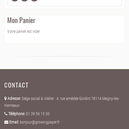
Mon Panier
Votre panier est vide!
CONTACT
Adresse:
Siège social & Atelier : 4, rue amédée Gordini 78114 Magny-les-
Hameaux
Téléphone:
01 39 56 15 30
Email:
bonjour@growingpaper.fr