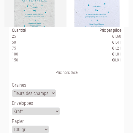
Quantité
Prix par pièce
25
€1.60
50
€1.41
75
€1.21
100
€1.01
150
€0.91
Prix hors taxe
Graines
Enveloppes
Papier